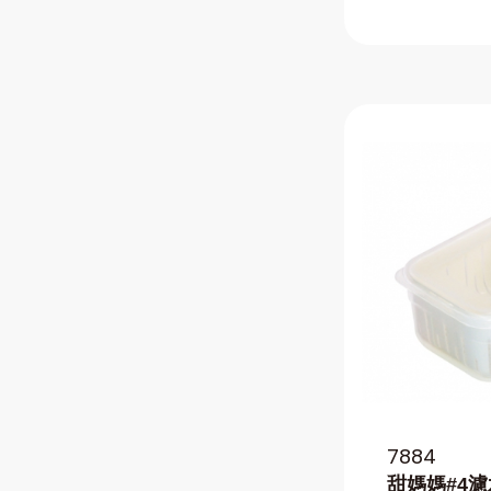
7884
甜媽媽#4