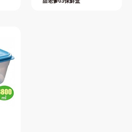
甜老爹03保鮮盒