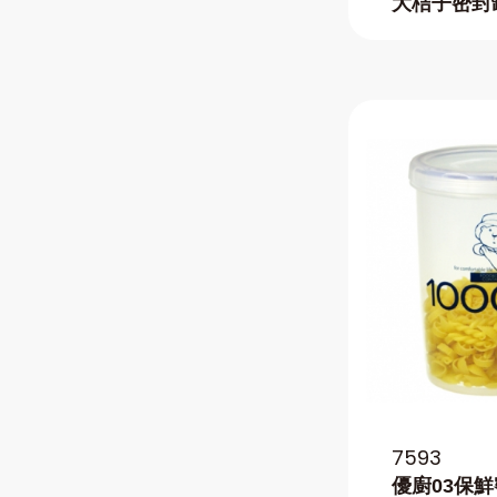
大桔子密封
7593
優廚03保