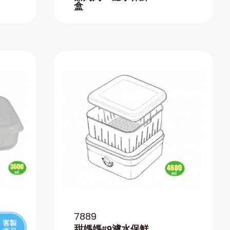
盒
7889
甜媽媽#9濾水保鮮