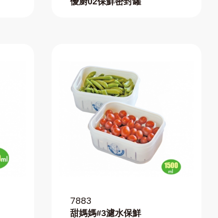
優廚02保鮮密封罐
7883
甜媽媽#3濾水保鮮