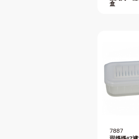
盒
7887
甜媽媽#7