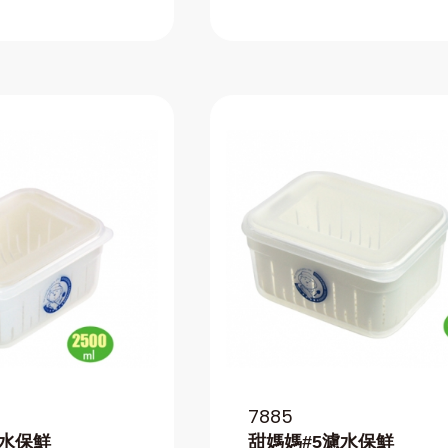
7885
濾水保鮮
甜媽媽#5濾水保鮮