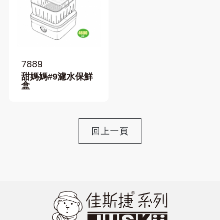
7889
甜媽媽#9濾水保鮮
盒
回上一頁